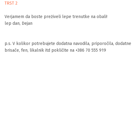
TRST 2
Verjamem da boste preživeli lepe trenutke na obali!
lep dan, Dejan
p.s. V kolikor potrebujete dodatna navodila, priporočila, dodatne
brisače, fen, likalnik itd pokličite na +386 70 555 919