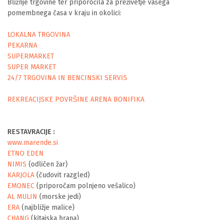
Bližnje trgovine ter priporočila za preživetje vašega
pomembnega časa v kraju in okolici:
LOKALNA TRGOVINA
PEKARNA
SUPERMARKET
SUPER MARKET
24/7 TRGOVINA IN BENCINSKI SERVIS
REKREACIJSKE POVRŠINE ARENA BONIFIKA
RESTAVRACIJE :
www.marende.si
ETNO EDEN
NIMIS
(odličen žar)
KARJOLA
(čudovit razgled)
EMONEC
(priporočam polnjeno vešalico)
AL MULIN
(morske jedi)
ERA
(najbližje malice)
CHANG
(kitajska hrana)