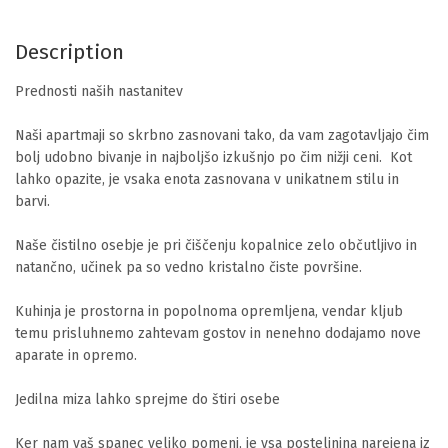
Description
Prednosti naših nastanitev

Naši apartmaji so skrbno zasnovani tako, da vam zagotavljajo čim 
bolj udobno bivanje in najboljšo izkušnjo po čim nižji ceni.  Kot 
lahko opazite, je vsaka enota zasnovana v unikatnem stilu in 
barvi.

Naše čistilno osebje je pri čiščenju kopalnice zelo občutljivo in 
natančno, učinek pa so vedno kristalno čiste površine.

Kuhinja je prostorna in popolnoma opremljena, vendar kljub 
temu prisluhnemo zahtevam gostov in nenehno dodajamo nove 
aparate in opremo.

Jedilna miza lahko sprejme do štiri osebe

Ker nam vaš spanec veliko pomeni, je vsa posteljnina narejena iz 