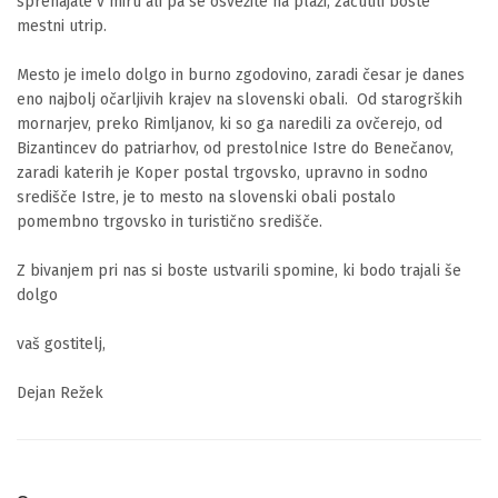
sprehajate v miru ali pa se osvežite na plaži, začutili boste 
mestni utrip. 

Mesto je imelo dolgo in burno zgodovino, zaradi česar je danes 
eno najbolj očarljivih krajev na slovenski obali.  Od starogrških 
mornarjev, preko Rimljanov, ki so ga naredili za ovčerejo, od 
Bizantincev do patriarhov, od prestolnice Istre do Benečanov, 
zaradi katerih je Koper postal trgovsko, upravno in sodno 
središče Istre, je to mesto na slovenski obali postalo 
pomembno trgovsko in turistično središče.

Z bivanjem pri nas si boste ustvarili spomine, ki bodo trajali še 
dolgo

vaš gostitelj,

Dejan Režek