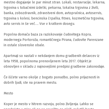
mestno dogajanje le par minut stran. Lokali, restavracije, lekarna, 
trgovina s tobačnimi izdelki, pekarna, lokalna trgovina z živili, 
banka, zobozdravnik, zdravstveni dom, avtopralnica, avtoservis, 
trgovina s kolesi, bencinska črpalka, fitnes, kozmetična trgovina,  
avto servis in še več…. Vse v kratkem dosegu.

Popolna domača baza za raziskovanje čudovitega Kopra, 
modernega Portoroža, romantičnega Pirana, čudovite Parenzane 
in ostale slovenske obale. 

Apartmaji so nastali v nekdanjem domu gradbenih delavcev iz 
leta 1958, popolnoma prenovljenem leta 2017. Objekt je 
obnovljen v skladu z najnovejšimi predpisi gradbene zakonodaje. 

Če iščete varno okolje z bogato ponudbo, polno prijaznosti in 
dobrih ljudi, ste na pravem mestu.

Mesto 

Koper je mesto v hitrem razvoju, polno življenja. Lahko se 