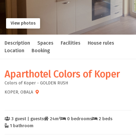
View photos
Description
Spaces
Facilities
House rules
Location
Booking
Aparthotel Colors of Koper
Colors of Koper - GOLDEN RUSH
KOPER, OBALA
3 guest | guests
24m²
0 bedrooms
2 beds
1 bathroom