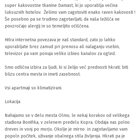
super kakovostne tkanine Damast, ki jo uporablja večina 
luksuznih hotelov.  Želimo vam zagotoviti enako raven kakovosti ! 
Še posebno pa se trudimo zagotavljati, da naša ležišča ne 
povzročajo alergij in so temeljito očiščena.

Hitra internetna povezava je naš standard, zato jo lahko 
uporabljate brez zamud pri prenosu ali nalaganju vsebin, 
televizor pa vam ponuja veliko izbieo kanalov za ogled.

Smo odlična izbira za ljudi, ki si želijo več prednosti hkrati; biti 
blizu centra mesta in imeti zasebnost. 

Vsi apartmaji so klimatizirani.

Lokacija

Nahajamo se v delu mesta Olmo, le nekaj korakov od velikega 
stadiona Bonifika, v zelenem predelu Kopra. Obdaja nas polno 
dreves in vonj po morju. Okolje je mirno  in zagotavljamo vam 
popoln počitek, uživanje obalnega stila življenja. Hkrati pa je 